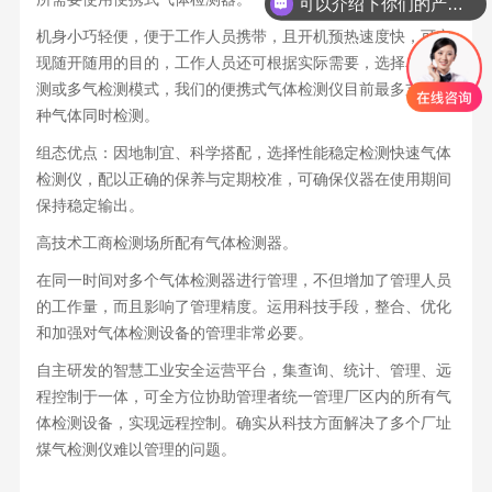
可以介绍下你们的产品么
机身小巧轻便，便于工作人员携带，且开机预热速度快，可实
现随开随用的目的，工作人员还可根据实际需要，选择单气检
测或多气检测模式，我们的便携式气体检测仪目前最多支持5
种气体同时检测。
组态优点：因地制宜、科学搭配，选择性能稳定检测快速气体
检测仪，配以正确的保养与定期校准，可确保仪器在使用期间
保持稳定输出。
高技术工商检测场所配有气体检测器。
在同一时间对多个气体检测器进行管理，不但增加了管理人员
的工作量，而且影响了管理精度。运用科技手段，整合、优化
和加强对气体检测设备的管理非常必要。
自主研发的智慧工业安全运营平台，集查询、统计、管理、远
程控制于一体，可全方位协助管理者统一管理厂区内的所有气
体检测设备，实现远程控制。确实从科技方面解决了多个厂址
煤气检测仪难以管理的问题。