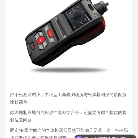
由于检测区域小，中小型工商检测场所与气体检测仪的搭配就
比较简单。
除因地制宜地与气检仪性能相结合外，还需要考虑气检仪的检
测位置问题。
固定/有限空间内的气体检测器显然不能满足要求，这一特殊场
所需要使用便携式气体检测器。