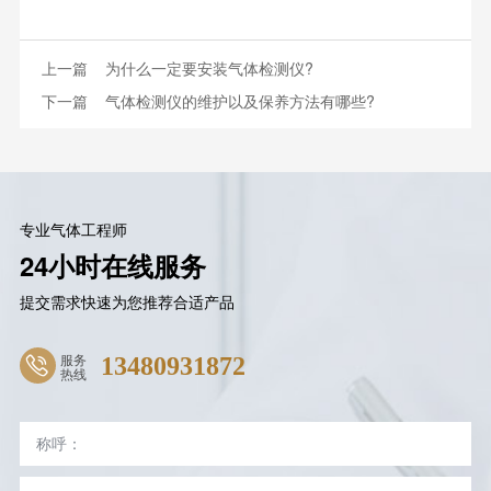
上一篇
为什么一定要安装气体检测仪?
下一篇
气体检测仪的维护以及保养方法有哪些?
专业气体工程师
24小时在线服务
提交需求快速为您推荐合适产品
服务
13480931872
热线