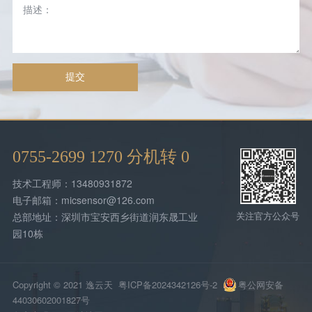
提交
0755-2699 1270 分机转 0
技术工程师：13480931872
电子邮箱：micsensor@126.com
关注官方公众号
总部地址：深圳市宝安西乡街道润东晟工业
园10栋
Copyright © 2021 逸云天
粤ICP备2024342126号-2
粤公网安备
44030602001827号