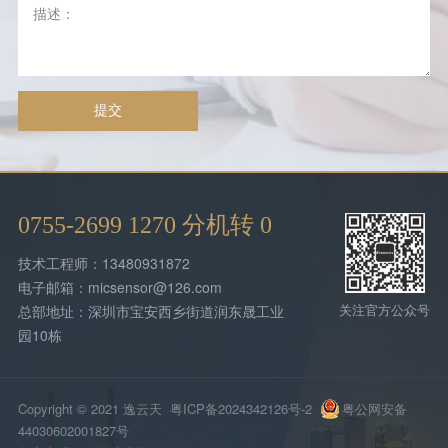
提交
0755-2699 1270 分机转 0
技术工程师：13480931872
电子邮箱：micsensor@126.com
关注官方公众号
总部地址：深圳市宝安西乡街道润东晟工业
园10栋
Copyright © 2021 逸云天
粤ICP备2024342126号-2
粤公网安备
44030602001827号