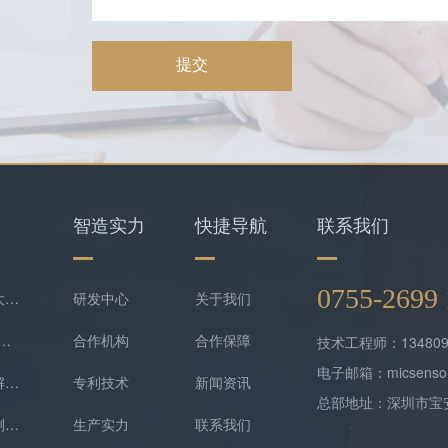
提交
智造实力
快捷导航
联系我们
0755-269
智能预警，守护科研！哈工大实验室携手逸云天共守气体安全底线
研发中心
关于我们
-便携式VOC检测仪解决方案
合作机构
合作保障
技术工程师：134809
电子邮箱：micsensor
智慧社区沼气在线监测系统解决方案
专利技术
新闻资讯
总部地址：深圳市宝
制药厂恶臭气体排放在线监测系统
生产实力
联系我们