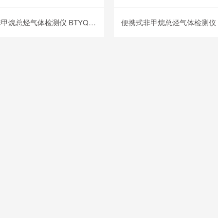
手持式非甲烷总烃气体检测仪 BTYQ-MS500-CxHy