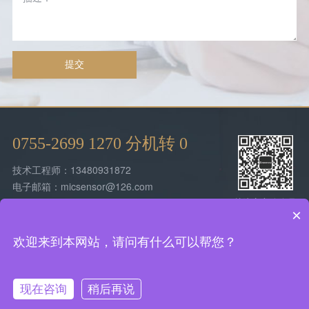
提交
0755-2699 1270 分机转 0
技术工程师：13480931872
电子邮箱：micsensor@126.com
关注官方公众号
总部地址：深圳市宝安西乡街道润东晟工业
×
园10栋
欢迎来到本网站，请问有什么可以帮您？
Copyright © 2021 逸云天
粤ICP备2024342126号-2
粤公网安备
44030602001827号
现在咨询
稍后再说
免责声明
网站地图